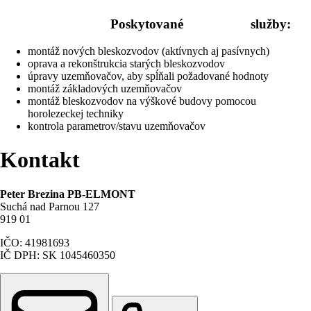
Poskytované
služby:
montáž nových bleskozvodov (aktívnych aj pasívnych)
oprava a rekonštrukcia starých bleskozvodov
úpravy uzemňovačov, aby spĺňali požadované hodnoty
montáž základových uzemňovačov
montáž bleskozvodov na výškové budovy pomocou
horolezeckej techniky
kontrola parametrov/stavu uzemňovačov
Kontakt
Peter Brezina PB-ELMONT
Suchá nad Parnou 127
919 01
IČO: 41981693
IČ DPH: SK 1045460350