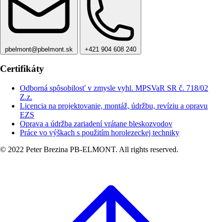
pbelmont@pbelmont.sk
+421 904 608 240
Certifikáty
Odborná spôsobilosť v zmysle vyhl. MPSVaR SR č. 718/02
Z.z.
Licencia na projektovanie, montáž, údržbu, revíziu a opravu
EZS
Oprava a údržba zariadení vrátane bleskozvodov
Práce vo výškach s použitím horolezeckej techniky
© 2022 Peter Brezina PB-ELMONT. All rights reserved.