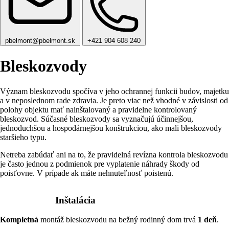
pbelmont@pbelmont.sk
+421 904 608 240
Bleskozvody
Význam bleskozvodu spočíva v jeho ochrannej funkcii budov, majetku
a v neposlednom rade zdravia. Je preto viac než vhodné v závislosti od
polohy objektu mať nainštalovaný a pravidelne kontrolovaný
bleskozvod. Súčasné bleskozvody sa vyznačujú účinnejšou,
jednoduchšou a hospodárnejšou konštrukciou, ako mali bleskozvody
staršieho typu.
Netreba zabúdať ani na to, že pravidelná revízna kontrola bleskozvodu
je často jednou z podmienok pre vyplatenie náhrady škody od
poisťovne. V prípade ak máte nehnuteľnosť poistenú.
Inštalácia
Kompletná
montáž bleskozvodu na bežný rodinný dom trvá
1 deň
.